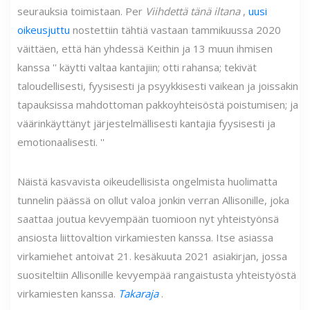
seurauksia toimistaan. Per
Viihdettä tänä iltana
,
uusi
oikeusjuttu
nostettiin tähtiä vastaan ​​tammikuussa 2020
väittäen, että hän yhdessä Keithin ja 13 muun ihmisen
kanssa '' käytti valtaa kantajiin; otti rahansa; tekivät
taloudellisesti, fyysisesti ja psyykkisesti vaikean ja joissakin
tapauksissa mahdottoman pakkoyhteisöstä poistumisen; ja
väärinkäyttänyt järjestelmällisesti kantajia fyysisesti ja
emotionaalisesti. ''
Näistä kasvavista oikeudellisista ongelmista huolimatta
tunnelin päässä on ollut valoa jonkin verran Allisonille, joka
saattaa joutua kevyempään tuomioon nyt yhteistyönsä
ansiosta liittovaltion virkamiesten kanssa. Itse asiassa
virkamiehet antoivat 21. kesäkuuta 2021 asiakirjan, jossa
suositeltiin Allisonille kevyempää rangaistusta yhteistyöstä
virkamiesten kanssa.
Takaraja
.