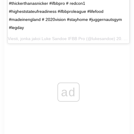
#thickerthanasnicker #ifbbpro # redcon1
#higheststateufreadiness #ifbbproleague #lifefood
#madeinengland # 2020vision #stayhome #juggernautsgym
#legday
Viesti, jonka jakoi
Luke Sandoe IFBB Pro
(@lukesandoe) 20. huhtikuuta 2020 kello 10:48 PDT
ad