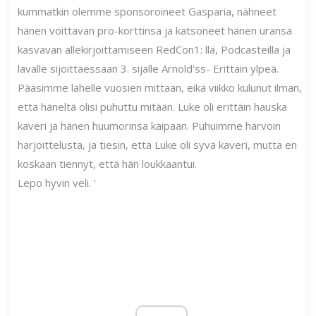
kummatkin olemme sponsoroineet Gasparia, nähneet
hänen voittavan pro-korttinsa ja katsoneet hänen uransa
kasvavan allekirjoittamiseen RedCon1: llä, Podcasteilla ja
lavalle sijoittaessaan 3. sijalle Arnold'ss- Erittäin ylpeä.
Pääsimme lähelle vuosien mittaan, eikä viikko kulunut ilman,
että häneltä olisi puhuttu mitään. Luke oli erittäin hauska
kaveri ja hänen huumorinsa kaipaan. Puhuimme harvoin
harjoittelusta, ja tiesin, että Luke oli syvä kaveri, mutta en
koskaan tiennyt, että hän loukkaantui.
Lepo hyvin veli. '