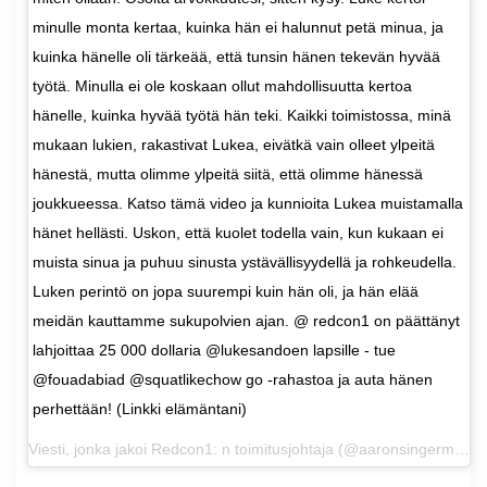
minulle monta kertaa, kuinka hän ei halunnut petä minua, ja
kuinka hänelle oli tärkeää, että tunsin hänen tekevän hyvää
työtä. Minulla ei ole koskaan ollut mahdollisuutta kertoa
hänelle, kuinka hyvää työtä hän teki. Kaikki toimistossa, minä
mukaan lukien, rakastivat Lukea, eivätkä vain olleet ylpeitä
hänestä, mutta olimme ylpeitä siitä, että olimme hänessä
joukkueessa. Katso tämä video ja kunnioita Lukea muistamalla
hänet hellästi. Uskon, että kuolet todella vain, kun kukaan ei
muista sinua ja puhuu sinusta ystävällisyydellä ja rohkeudella.
Luken perintö on jopa suurempi kuin hän oli, ja hän elää
meidän kauttamme sukupolvien ajan. @ redcon1 on päättänyt
lahjoittaa 25 000 dollaria @lukesandoen lapsille - tue
@fouadabiad @squatlikechow go -rahastoa ja auta hänen
perhettään! (Linkki elämäntani)
Viesti, jonka jakoi
Redcon1: n toimitusjohtaja
(@aaronsingerman) 7. toukokuuta 2020 kello 17.48 PDT