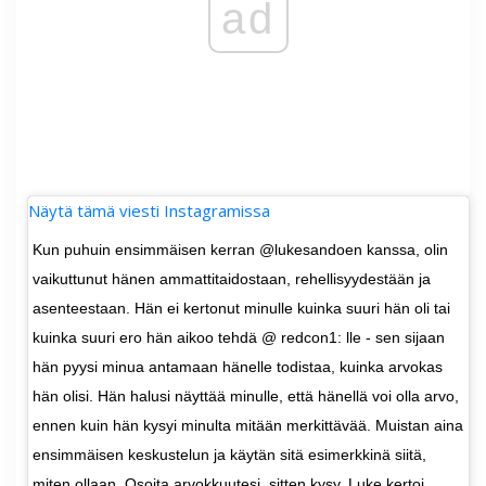
ad
Näytä tämä viesti Instagramissa
Kun puhuin ensimmäisen kerran @lukesandoen kanssa, olin
vaikuttunut hänen ammattitaidostaan, rehellisyydestään ja
asenteestaan. Hän ei kertonut minulle kuinka suuri hän oli tai
kuinka suuri ero hän aikoo tehdä @ redcon1: lle - sen sijaan
hän pyysi minua antamaan hänelle todistaa, kuinka arvokas
hän olisi. Hän halusi näyttää minulle, että hänellä voi olla arvo,
ennen kuin hän kysyi minulta mitään merkittävää. Muistan aina
ensimmäisen keskustelun ja käytän sitä esimerkkinä siitä,
miten ollaan. Osoita arvokkuutesi, sitten kysy. Luke kertoi