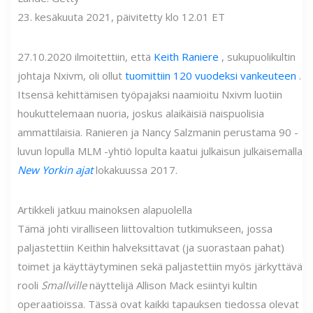
23. kesäkuuta 2021, päivitetty klo 12.01 ET
27.10.2020 ilmoitettiin, että
Keith Raniere
, sukupuolikultin
johtaja Nxivm, oli ollut
tuomittiin 120 vuodeksi vankeuteen
.
Itsensä kehittämisen työpajaksi naamioitu Nxivm luotiin
houkuttelemaan nuoria, joskus alaikäisiä naispuolisia
ammattilaisia. Ranieren ja Nancy Salzmanin perustama 90 -
luvun lopulla MLM -yhtiö lopulta kaatui julkaisun julkaisemalla
New Yorkin ajat
lokakuussa 2017.
Artikkeli jatkuu mainoksen alapuolella
Tämä johti viralliseen liittovaltion tutkimukseen, jossa
paljastettiin Keithin halveksittavat (ja suorastaan ​​pahat)
toimet ja käyttäytyminen sekä paljastettiin myös järkyttävä
rooli
Smallville
näyttelijä Allison Mack esiintyi kultin
operaatioissa. Tässä ovat kaikki tapauksen tiedossa olevat