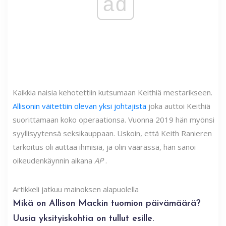
ad
Kaikkia naisia ​​kehotettiin kutsumaan Keithiä mestarikseen.
Allisonin väitettiin olevan yksi johtajista
joka auttoi Keithiä
suorittamaan koko operaationsa. Vuonna 2019 hän myönsi
syyllisyytensä seksikauppaan. Uskoin, että Keith Ranieren
tarkoitus oli auttaa ihmisiä, ja olin väärässä, hän sanoi
oikeudenkäynnin aikana
AP
.
Artikkeli jatkuu mainoksen alapuolella
Mikä on Allison Mackin tuomion päivämäärä?
Uusia yksityiskohtia on tullut esille.