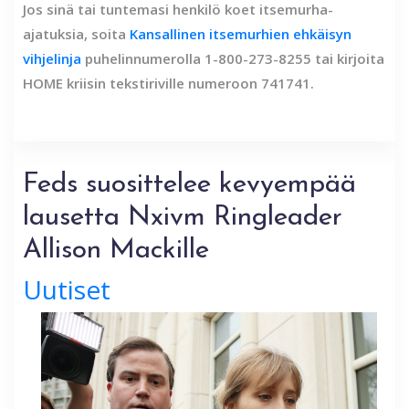
Jos sinä tai tuntemasi henkilö koet itsemurha-
ajatuksia, soita
Kansallinen itsemurhien ehkäisyn
vihjelinja
puhelinnumerolla 1-800-273-8255 tai kirjoita
HOME kriisin tekstiriville numeroon 741741.
Feds suosittelee kevyempää
lausetta Nxivm Ringleader
Allison Mackille
Uutiset