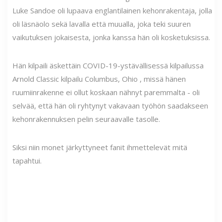
Luke Sandoe oli lupaava englantilainen kehonrakentaja, jolla
oli läsnäolo sekä lavalla että muualla, joka teki suuren
vaikutuksen jokaisesta, jonka kanssa hän oli kosketuksissa.
Hän kilpaili äskettäin COVID-19-ystävällisessä kilpailussa
Arnold Classic kilpailu Columbus, Ohio , missä hänen
ruumiinrakenne ei ollut koskaan nähnyt paremmalta - oli
selvää, että hän oli ryhtynyt vakavaan työhön saadakseen
kehonrakennuksen pelin seuraavalle tasolle.
Siksi niin monet järkyttyneet fanit ihmettelevät mitä
tapahtui.