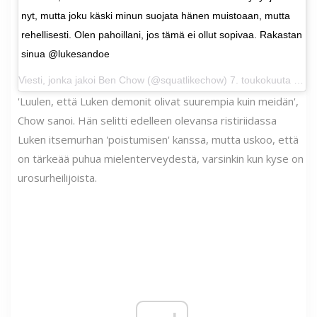
nyt, mutta joku käski minun suojata hänen muistoaan, mutta
rehellisesti. Olen pahoillani, jos tämä ei ollut sopivaa. Rakastan
sinua @lukesandoe
Viesti, jonka jakoi
Ben Chow
(@squatlikechow) 7. toukokuuta 2020 klo 16.16 PDT
'Luulen, että Luken demonit olivat suurempia kuin meidän',
Chow sanoi. Hän selitti edelleen olevansa ristiriidassa
Luken itsemurhan 'poistumisen' kanssa, mutta uskoo, että
on tärkeää puhua mielenterveydestä, varsinkin kun kyse on
urosurheilijoista.