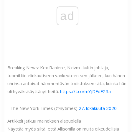
ad
Breaking News: Kex Raniere, Nxivm -kultin johtaja,
tuomittiin elinkautiseen vankeuteen sen jälkeen, kun hänen
uhrinsa antoivat hämmentävän todistuksen siitä, kuinka hän
oli hyväksikäyttänyt heitä.
https://t.co/mYjDFdF2Ra
- The New York Times (@nytimes)
27. lokakuuta 2020
Artikkeli jatkuu mainoksen alapuolella
Näyttää myös siltä, ​​että Allisonilla on muita oikeudellisia