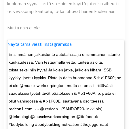
kuoleman syynä - että steroidien käyttö jotenkin aiheutti
terveyskomplikaatioita, jotka johtivat hänen kuolemaan.
Mutta näin ei ole.
Näytä tämä viesti Instagramissa
Ensimmäinen jalkaistunto autotallissa ja ensimmäinen istunto
kuukaudessa. Vain testaamalla vettä, tuntea asioita,
toistaiseksi niin hyvä! Jalkojen jatke, jalkojen kihara, SSB
kyykky, jaettu kyykky. Rinta ja delts huomenna & # x1F600; se
ei ole @muscleworksorpington, mutta se on silti riittävästi
saadaksesi työtehtävät päätökseen & # x1F60A; p. paita ei
ollut vahingossa & # x1F60E; saatavana osoitteessa
redcon1.com. - - @ redcon1 (SANDOE20-linkki bio)
@teknologi @muscleworksorpington @lifefooduk.
#bodybuilding #bodybuildingmotivation #thejuggernaut