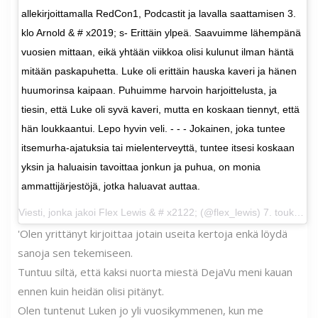
allekirjoittamalla RedCon1, Podcastit ja lavalla saattamisen 3.
klo Arnold & # x2019; s- Erittäin ylpeä. Saavuimme lähempänä
vuosien mittaan, eikä yhtään viikkoa olisi kulunut ilman häntä
mitään paskapuhetta. Luke oli erittäin hauska kaveri ja hänen
huumorinsa kaipaan. Puhuimme harvoin harjoittelusta, ja
tiesin, että Luke oli syvä kaveri, mutta en koskaan tiennyt, että
hän loukkaantui. Lepo hyvin veli. - - - Jokainen, joka tuntee
itsemurha-ajatuksia tai mielenterveyttä, tuntee itsesi koskaan
yksin ja haluaisin tavoittaa jonkun ja puhua, on monia
ammattijärjestöjä, jotka haluavat auttaa.
Viesti, jonka jakoi
Flex Lewis & # x2122;
(@flex_lewis) 7. toukokuuta 2020 kello 13:09 PDT
'Olen yrittänyt kirjoittaa jotain useita kertoja enkä löydä
sanoja sen tekemiseen.
Tuntuu siltä, ​​että kaksi nuorta miestä DejaVu meni kauan
ennen kuin heidän olisi pitänyt.
Olen tuntenut Luken jo yli vuosikymmenen, kun me