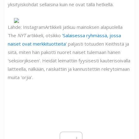
yksityiskohdat sellaisina kuin ne ovat tällä hetkellä.
Lähde: Instagram
Artikkeli jatkuu mainoksen alapuolella
The
NYT
artikkeli, otsikko
'Salaisessa ryhmässä, jossa
naiset ovat merkkituotteita'
paljasti totuuden Keithistä ja
siitä, miten hän pakotti nuoret naiset tulemaan hänen
'seksiorjikseen'. Heidät leimattiin fyysisesti kauterisoivalla
laitteella, nälkään, raiskattiin ja kannustettiin rekrytoimaan
muita 'orjia'.