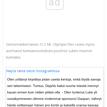
ad
Seitsemänkertainen 212 Mr. Olympia Flex Lewis myös
asettanut kunnianosoituksen postitse Luken muiston
kunniaksi.
Näytä tämä viesti Instagramissa
Olen yrittänyt kirjoittaa jotain useita kertoja, enkä löydä sanoja
sen tekemiseen. Tuntuu, DejaVu kaksi nuorta miestä mennyt
kauan ennen kuin niiden pitäisi olla. - Olen tuntenut Luke yli
vuosikymmenen olimme molemmat sponsoroi Gaspari, nähnyt
häntä voittamaan hänen pro kortin ja katsella uransa kasvaa