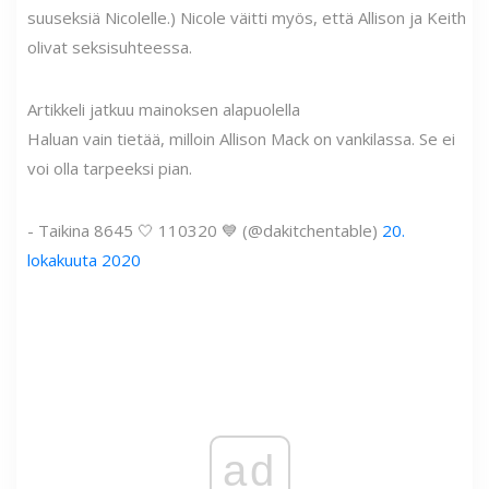
suuseksiä Nicolelle.) Nicole väitti myös, että Allison ja Keith
olivat seksisuhteessa.
Artikkeli jatkuu mainoksen alapuolella
Haluan vain tietää, milloin Allison Mack on vankilassa. Se ei
voi olla tarpeeksi pian.
- Taikina 8645 🤍 110320 💙 (@dakitchentable)
20.
lokakuuta 2020
ad