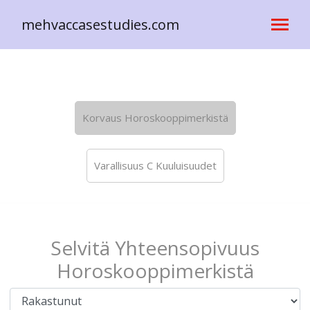
mehvaccasestudies.com
Korvaus Horoskooppimerkistä
Varallisuus C Kuuluisuudet
Selvitä Yhteensopivuus
Horoskooppimerkistä