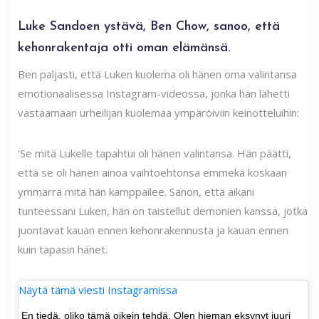
Luke Sandoen ystävä, Ben Chow, sanoo, että
kehonrakentaja otti oman elämänsä.
Ben paljasti, että Luken kuolema oli hänen oma valintansa
emotionaalisessa Instagram-videossa, jonka hän lähetti
vastaamaan urheilijan kuolemaa ympäröiviin keinotteluihin:
'Se mitä Lukelle tapahtui oli hänen valintansa. Hän päätti,
että se oli hänen ainoa vaihtoehtonsa emmekä koskaan
ymmärrä mitä hän kamppailee. Sanon, että aikani
tunteessani Luken, hän on taistellut demonien kanssa, jotka
juontavat kauan ennen kehonrakennusta ja kauan ennen
kuin tapasin hänet.
Näytä tämä viesti Instagramissa
En tiedä, oliko tämä oikein tehdä. Olen hieman eksynyt juuri