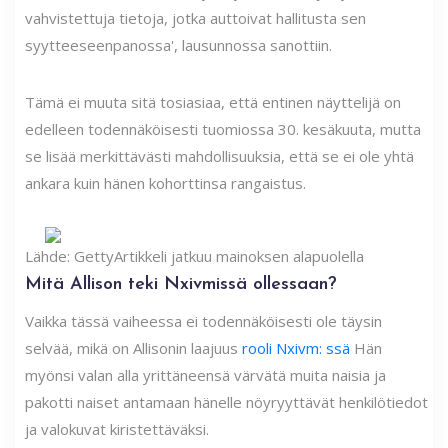
vahvistettuja tietoja, jotka auttoivat hallitusta sen
syytteeseenpanossa', lausunnossa sanottiin.
Tämä ei muuta sitä tosiasiaa, että entinen näyttelijä on
edelleen todennäköisesti tuomiossa 30. kesäkuuta, mutta
se lisää merkittävästi mahdollisuuksia, että se ei ole yhtä
ankara kuin hänen kohorttinsa rangaistus.
Lähde: Getty
Artikkeli jatkuu mainoksen alapuolella
Mitä Allison teki Nxivmissä ollessaan?
Vaikka tässä vaiheessa ei todennäköisesti ole täysin
selvää, mikä on Allisonin laajuus
rooli Nxivm: ssä
Hän
myönsi valan alla yrittäneensä värvätä muita naisia ​​ja
pakotti naiset antamaan hänelle nöyryyttävät henkilötiedot
ja valokuvat kiristettäväksi.