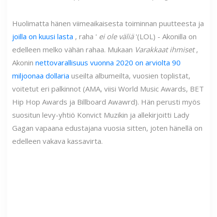
Huolimatta hänen viimeaikaisesta toiminnan puutteesta ja
joilla on kuusi lasta
, raha '
ei ole väliä
'(LOL) - Akonilla on
edelleen melko vähän rahaa. Mukaan
Varakkaat ihmiset
,
Akonin
nettovarallisuus vuonna 2020 on arviolta 90
miljoonaa dollaria
useilta albumeilta, vuosien toplistat,
voitetut eri palkinnot (AMA, viisi Wоrld Мuѕіс Аwаrds, ВET
Нір Нор Аwаrds ja Віllbоаrd Awawrd). Hän perusti myös
suositun levy-yhtiö Konvict Muzikin ja allekirjoitti Lady
Gagan vapaana edustajana vuosia sitten, joten hänellä on
edelleen vakava kassavirta.