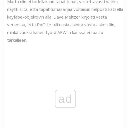
Mutta niin ei todellakaan tapahtunut, valitettavasti vaikka
näytti siltä, ​​että tapahtumasarjaa voitaisiin helposti katsella
kayfabe-objektiivin alla. Dave Meltzer kirjoitti vasta
verkossa, että PAC: lle tuli uusia asioita vasta äskettäin,
minkä vuoksi hänen työtä AEW: n kanssa ei taattu
tarkalleen.
ad