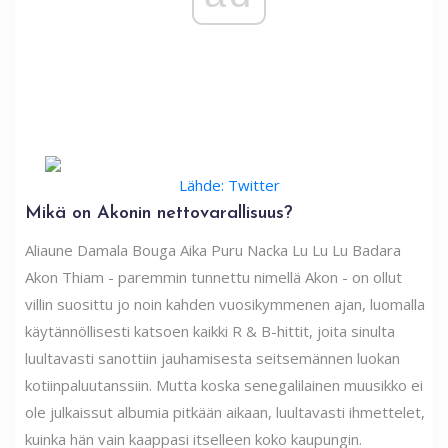
Lähde: Twitter
Mikä on Akonin nettovarallisuus?
Aliaune Damala Bouga Aika Puru Nacka Lu Lu Lu Badara
Akon Thiam - paremmin tunnettu nimellä Akon - on ollut
villin suosittu jo noin kahden vuosikymmenen ajan, luomalla
käytännöllisesti katsoen kaikki R & B-hittit, joita sinulta
luultavasti sanottiin jauhamisesta seitsemännen luokan
kotiinpaluutanssiin. Mutta koska senegalilainen muusikko ei
ole julkaissut albumia pitkään aikaan, luultavasti ihmettelet,
kuinka hän vain kaappasi itselleen koko kaupungin.