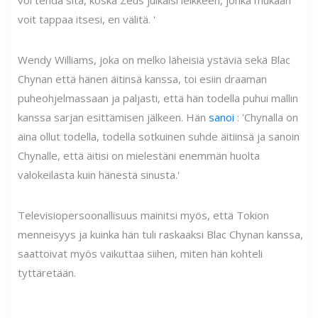
voit tappaa itsesi, en välitä. '
Wendy Williams, joka on melko läheisiä ystäviä sekä Blac
Chynan että hänen äitinsä kanssa, toi esiin draaman
puheohjelmassaan ja paljasti, että hän todella puhui mallin
kanssa sarjan esittämisen jälkeen. Hän
sanoi
: 'Chynalla on
aina ollut todella, todella sotkuinen suhde äitiinsä ja sanoin
Chynalle, että äitisi on mielestäni enemmän huolta
valokeilasta kuin hänestä sinusta.'
Televisiopersoonallisuus mainitsi myös, että Tokion
menneisyys ja kuinka hän tuli raskaaksi Blac Chynan kanssa,
saattoivat myös vaikuttaa siihen, miten hän kohteli
tyttäretään.