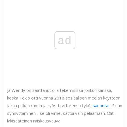
ad
Ja Wendy on saattanut olla tekemisissä jonkun kanssa,
koska Tokio otti vuonna 2018 sosiaalisen median käyttöön
jakaa pitkän rantin ja ryösti tyttärensä tykö,
sanonta
: 'Sinun
synnyttäminen .. se oli virhe, sattui vain pelaamaan. Olit
lakisääteinen raiskausvauva. '