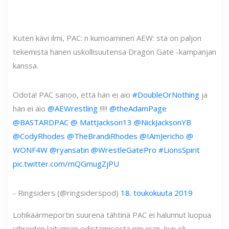
Kuten kävi ilmi, PAC: n kumoaminen AEW: stä on paljon
tekemistä hänen uskollisuutensa Dragon Gate -kampanjan
kanssa.
Odota! PAC sanoo, että hän ei aio
#DoubleOrNothing
ja
hän ei aio
@AEWrestling
!!!!!
@theAdamPage
@BASTARDPAC
@ MattJackson13
@NickJacksonYB
@CodyRhodes
@TheBrandiRhodes
@IAmJericho
@
WONF4W
@ryansatin
@WrestleGatePro
#LionsSpirit
pic.twitter.com/mQGmugZjPU
- Ringsiders (@ringsiderspod)
18. toukokuuta 2019
Lohikäärmeportin suurena tähtinä PAC ei halunnut luopua
vihreiden laitumien edistämisestä niin pian, kun oli