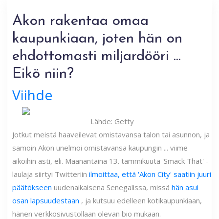
Akon rakentaa omaa
kaupunkiaan, joten hän on
ehdottomasti miljardööri ...
Eikö niin?
Viihde
Lähde: Getty
Jotkut meistä haaveilevat omistavansa talon tai asunnon, ja
samoin Akon unelmoi omistavansa kaupungin ... viime
aikoihin asti, eli. Maanantaina 13. tammikuuta 'Smack That' -
laulaja siirtyi Twitteriin
ilmoittaa, että 'Akon City' saatiin juuri
päätökseen
uudenaikaisena Senegalissa, missä
hän asui
osan lapsuudestaan
, ja kutsuu edelleen kotikaupunkiaan,
hänen verkkosivustollaan olevan bio mukaan.