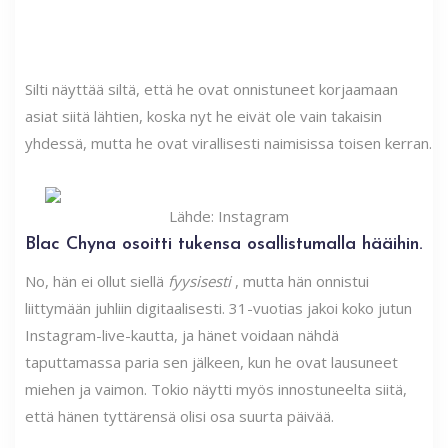
Silti näyttää siltä, ​​että he ovat onnistuneet korjaamaan
asiat siitä lähtien, koska nyt he eivät ole vain takaisin
yhdessä, mutta he ovat virallisesti naimisissa toisen kerran.
Lähde: Instagram
Blac Chyna osoitti tukensa osallistumalla hääihin.
No, hän ei ollut siellä
fyysisesti
, mutta hän onnistui
liittymään juhliin digitaalisesti. 31-vuotias jakoi koko jutun
Instagram-live-kautta, ja hänet voidaan nähdä
taputtamassa paria sen jälkeen, kun he ovat lausuneet
miehen ja vaimon. Tokio näytti myös innostuneelta siitä,
että hänen tyttärensä olisi osa suurta päivää.