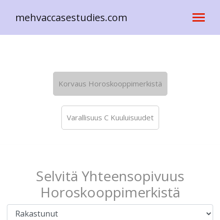
mehvaccasestudies.com
Korvaus Horoskooppimerkistä
Varallisuus C Kuuluisuudet
Selvitä Yhteensopivuus
Horoskooppimerkistä