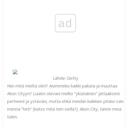
ad
Lähde: Getty
Niin mitä mieltä olet? Aiommeko kaikki pakata ja muuttaa
Akon Cityyn? Luulen olevani melko ”yksinäinen” jättääkseni
perheeni ja ystäväni, mutta ehkä meidän kaikkien pitäisi vain
mennä ”heti” (katso mitä tein siellä?). Akon City, tänne minä
tulen.