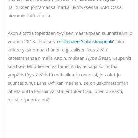
hallituksen johtamassa matkailuyrityksessä SAPCOssa
aiemmin tällä viikolla.
Akon aloitti utopistisen tyylisen määränpään suunnittelun jo
vuonna 2018. Ilmeisesti
siitä tulee 'salauskaupunki'
joka
kulkee yksinomaan hänen digitaalisen 'kestävän'
käteisrahansa nimellä AKoin, mukaan
Hype Beast.
Kaupunki
sijaitsee Mbodienen valtameren kylässä ja korostaa
ympäristöystävällistä matkailua. Ja onneksi, jos olet jo
suuntautunut Länsi-Afrikan maahan, se on uskomattoman
lähellä uutta kansainvälistä lentokenttää. Joten oikeasti,
miksi et pudota ohi?