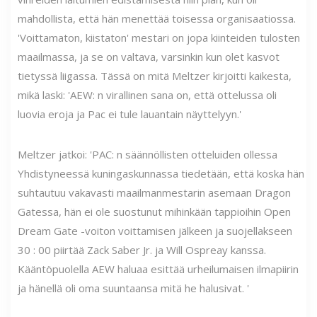
mahdollista, että hän menettää toisessa organisaatiossa.
'Voittamaton, kiistaton' mestari on jopa kiinteiden tulosten
maailmassa, ja se on valtava, varsinkin kun olet kasvot
tietyssä liigassa. Tässä on mitä Meltzer kirjoitti kaikesta,
mikä laski: 'AEW: n virallinen sana on, että ottelussa oli
luovia eroja ja Pac ei tule lauantain näyttelyyn.'
Meltzer jatkoi: 'PAC: n säännöllisten otteluiden ollessa
Yhdistyneessä kuningaskunnassa tiedetään, että koska hän
suhtautuu vakavasti maailmanmestarin asemaan Dragon
Gatessa, hän ei ole suostunut mihinkään tappioihin Open
Dream Gate -voiton voittamisen jälkeen ja suojellakseen
30 : 00 piirtää Zack Saber Jr. ja Will Ospreay kanssa.
Kääntöpuolella AEW haluaa esittää urheilumaisen ilmapiirin
ja hänellä oli oma suuntaansa mitä he halusivat. '