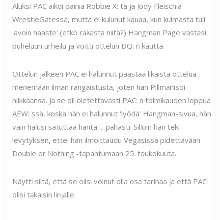
Aluksi PAC aikoi painia Robbie X: tä ja Jody Fleischiä
WrestleGatessa, mutta ei kulunut kauaa, kun kulmasta tuli
'avoin haaste' (etkö rakasta niitä?) Hangman Page vastasi
puheluun urheilu ja voitti ottelun DQ: n kautta.
Ottelun jälkeen PAC ei halunnut päästää likaista ottelua
menemään ilman rangaistusta, joten hän Pillmanisoi
nilkkaansa. Ja se oli oletettavasti PAC: n toimikauden loppua
AEW: ssä, koska hän ei halunnut 'lyödä' Hangman-sivua, hän
vain halusi satuttaa häntä ... pahasti. Silloin hän teki
levytyksen, ettei hän ilmoittaudu Vegasissa pidettävään
Double or Nothing -tapahtumaan 25. toukokuuta.
Näytti siltä, ​​että se olisi voinut olla osa tarinaa ja että PAC
olisi takaisin linjalle.