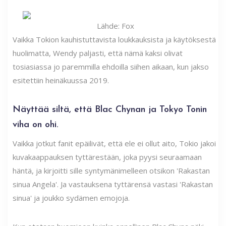
Lähde: Fox
Vaikka Tokion kauhistuttavista loukkauksista ja käytöksestä
huolimatta, Wendy paljasti, että nämä kaksi olivat
tosiasiassa jo paremmilla ehdoilla siihen aikaan, kun jakso
esitettiin heinäkuussa 2019.
Näyttää siltä, ​​että Blac Chynan ja Tokyo Tonin
viha on ohi.
Vaikka jotkut fanit epäilivät, että ele ei ollut aito, Tokio jakoi
kuvakaappauksen tyttärestään, joka pyysi seuraamaan
häntä, ja kirjoitti sille syntymänimelleen otsikon 'Rakastan
sinua Angela'. Ja vastauksena tyttärensä vastasi 'Rakastan
sinua' ja joukko sydämen emojoja.