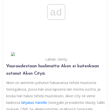
ad
Lähde: Getty
Vauraudestaan ​​huolimatta Akon ei kuitenkaan
ostanut Akon Cityä.
Akon on aiemmin puhunut haluavansa tehdä muutosta
Senegalissa, jossa hän asui lapsena niin monta vuotta. Ja
koska hän halusi tehdä muutoksen, Akon City oli viime
kädessä
lahjakas hänelle
Senegalin presidentin Macky Sallin
mukaan
CNN.
Se allekirjoitettiin virallisesti Senegalin