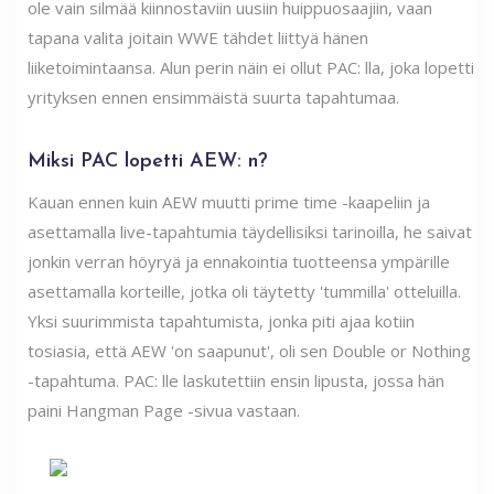
ole vain silmää kiinnostaviin uusiin huippuosaajiin, vaan
tapana valita joitain WWE tähdet liittyä hänen
liiketoimintaansa. Alun perin näin ei ollut PAC: lla, joka lopetti
yrityksen ennen ensimmäistä suurta tapahtumaa.
Miksi PAC lopetti AEW: n?
Kauan ennen kuin AEW muutti prime time -kaapeliin ja
asettamalla live-tapahtumia täydellisiksi tarinoilla, he saivat
jonkin verran höyryä ja ennakointia tuotteensa ympärille
asettamalla korteille, jotka oli täytetty 'tummilla' otteluilla.
Yksi suurimmista tapahtumista, jonka piti ajaa kotiin
tosiasia, että AEW 'on saapunut', oli sen Double or Nothing
-tapahtuma. PAC: lle laskutettiin ensin lipusta, jossa hän
paini Hangman Page -sivua vastaan.