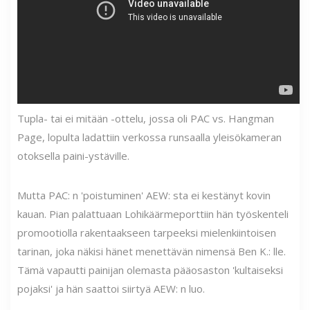
Tupla- tai ei mitään -ottelu, jossa oli PAC vs. Hangman
Page, lopulta ladattiin verkossa runsaalla yleisökameran
otoksella paini-ystäville.
Mutta PAC: n 'poistuminen' AEW: sta ei kestänyt kovin
kauan. Pian palattuaan Lohikäärmeporttiin hän työskenteli
promootiolla rakentaakseen tarpeeksi mielenkiintoisen
tarinan, joka näkisi hänet menettävän nimensä Ben K.: lle.
Tämä vapautti painijan olemasta pääosaston 'kultaiseksi
pojaksi' ja hän saattoi siirtyä AEW: n luo.