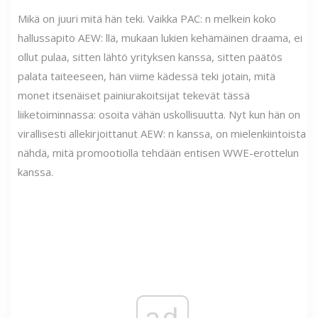
Mikä on juuri mitä hän teki. Vaikka PAC: n melkein koko
hallussapito AEW: llä, mukaan lukien kehämäinen draama, ei
ollut pulaa, sitten lähtö yrityksen kanssa, sitten päätös
palata taiteeseen, hän viime kädessä teki jotain, mitä
monet itsenäiset painiurakoitsijat tekevät tässä
liiketoiminnassa: osoita vähän uskollisuutta. Nyt kun hän on
virallisesti allekirjoittanut AEW: n kanssa, on mielenkiintoista
nähdä, mitä promootiolla tehdään entisen WWE-erottelun
kanssa.