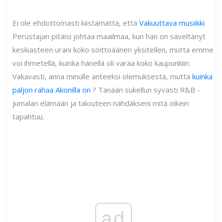
Ei ole ehdottomasti kiistämättä, että
Vakuuttava musiikki
Perustajan pitäisi johtaa maailmaa, kun hän on säveltänyt
keskiasteen urani koko soittoäänen yksitellen, mutta emme
voi ihmetellä, kuinka hänellä oli varaa koko kaupunkiin.
Vakavasti, anna minulle anteeksi olemuksesta, mutta
kuinka
paljon rahaa Akonilla on
? Tänään sukellun syvästi R&B -
jumalan elämään ja talouteen nähdäkseni mitä oikein
tapahtuu.
ad