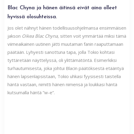
Blac Chyna ja hänen äitinsä eivät aina olleet
hyvissä olosuhteissa.
Jos olet nähnyt hänen todellisuusohjelmansa ensimmäisen
jakson
Oikea Blac Chyna,
sitten
voit ymmärtää miksi tämä
viimeaikainen uutinen jätti muutaman fanin raaputtamaan
päätään. Lyhyesti sanottuna tapa, jolla Tokio kohtasi
tyttäretään näyttelyssä, oli ylittämätöntä. Esimerkiksi
turhautumisesta, joka johtui Blacin päätöksestä etääntyä
hänen lapsenlapsistaan, Tokio uhkasi fyysisesti taistella
häntä vastaan, nimitti hänen nimensä ja loukkasi häntä
kutsumalla häntä ”w-e”.