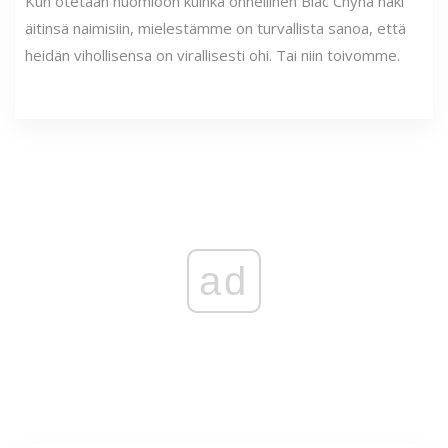
Kun otetaan huomioon kuinka onnellinen Blac Chyna näki
äitinsä naimisiin, mielestämme on turvallista sanoa, että
heidän vihollisensa on virallisesti ohi. Tai niin toivomme.
ad