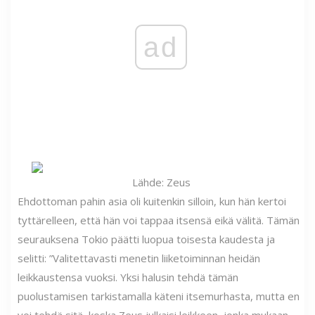
ad
Lähde: Zeus
Ehdottoman pahin asia oli kuitenkin silloin, kun hän kertoi
tyttärelleen, että hän voi tappaa itsensä eikä välitä. Tämän
seurauksena Tokio päätti luopua toisesta kaudesta ja
selitti: ”Valitettavasti menetin liiketoiminnan heidän
leikkaustensa vuoksi. Yksi halusin tehdä tämän
puolustamisen tarkistamalla käteni itsemurhasta, mutta en
voi tehdä sitä, koska Zeus julkaisi leikkeen, jonka mukaan