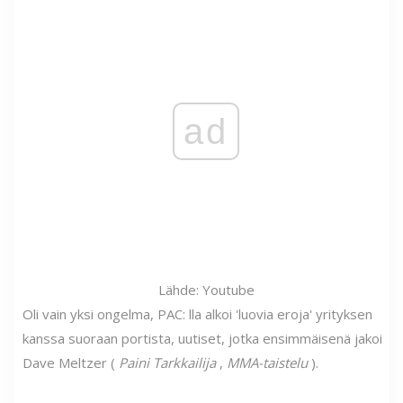
ad
Lähde: Youtube
Oli vain yksi ongelma, PAC: lla alkoi 'luovia eroja' yrityksen
kanssa suoraan portista, uutiset, jotka ensimmäisenä jakoi
Dave Meltzer (
Paini Tarkkailija
,
MMA-taistelu
).