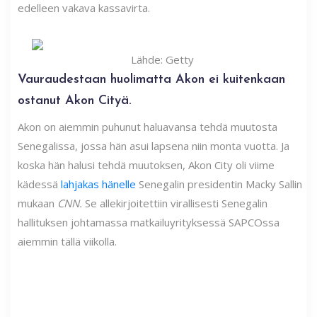
edelleen vakava kassavirta.
Lähde: Getty
Vauraudestaan ​​huolimatta Akon ei kuitenkaan
ostanut Akon Cityä.
Akon on aiemmin puhunut haluavansa tehdä muutosta
Senegalissa, jossa hän asui lapsena niin monta vuotta. Ja
koska hän halusi tehdä muutoksen, Akon City oli viime
kädessä
lahjakas hänelle
Senegalin presidentin Macky Sallin
mukaan
CNN.
Se allekirjoitettiin virallisesti Senegalin
hallituksen johtamassa matkailuyrityksessä SAPCOssa
aiemmin tällä viikolla.