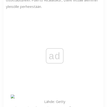
osoittautuneet Puerto Ricalaisiksi', Dave vitsaili aiemmin
yleisölle perheestään.
ad
Lähde: Getty