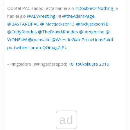
Odota! PAC sanoo, että hän ei aio
#DoubleOrNothing
ja
hän ei aio
@AEWrestling
!!!!!
@theAdamPage
@BASTARDPAC
@ MattJackson13
@NickJacksonYB
@CodyRhodes
@TheBrandiRhodes
@IAmJericho
@
WONF4W
@ryansatin
@WrestleGatePro
#LionsSpirit
pic.twitter.com/mQGmugZjPU
- Ringsiders (@ringsiderspod)
18. toukokuuta 2019
ad