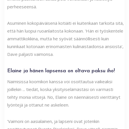
perheeseensä.
Asuminen kokopäiväisenä kotiäiti ei kuitenkaan tarkoita sitä,
että hän luopui ruoanlaitosta kokonaan. 'Hän ei työskentele
ammattikokkina, mutta he syövät säännöllisesti kuin
kuninkaat kotonaan erinomaisten kulinaistaidonsa ansiosta',
Dave paljasti vaimonsa.
Elaine ja hänen lapsensa on oltava paksu iho!
Naimisissa koomikon kanssa voi osoittautua vaikeaksi
joillekin ... tiedät, koska yksityiselämästäsi on varmasti
tehty monia vitsejä. No, Elaine on näennäisesti vierittänyt
lyöntejä ja ottanut ne askeleen.
'Vaimoni on aasialainen, ja lapseni ovat jotenkin