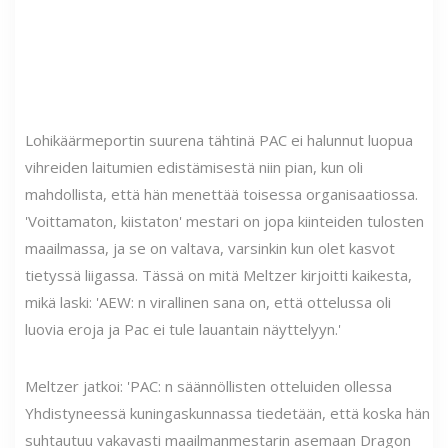
Lohikäärmeportin suurena tähtinä PAC ei halunnut luopua
vihreiden laitumien edistämisestä niin pian, kun oli
mahdollista, että hän menettää toisessa organisaatiossa.
'Voittamaton, kiistaton' mestari on jopa kiinteiden tulosten
maailmassa, ja se on valtava, varsinkin kun olet kasvot
tietyssä liigassa. Tässä on mitä Meltzer kirjoitti kaikesta,
mikä laski: 'AEW: n virallinen sana on, että ottelussa oli
luovia eroja ja Pac ei tule lauantain näyttelyyn.'
Meltzer jatkoi: 'PAC: n säännöllisten otteluiden ollessa
Yhdistyneessä kuningaskunnassa tiedetään, että koska hän
suhtautuu vakavasti maailmanmestarin asemaan Dragon