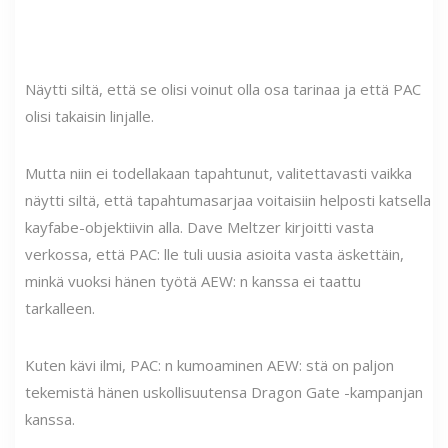
Näytti siltä, ​​että se olisi voinut olla osa tarinaa ja että PAC
olisi takaisin linjalle.
Mutta niin ei todellakaan tapahtunut, valitettavasti vaikka
näytti siltä, ​​että tapahtumasarjaa voitaisiin helposti katsella
kayfabe-objektiivin alla. Dave Meltzer kirjoitti vasta
verkossa, että PAC: lle tuli uusia asioita vasta äskettäin,
minkä vuoksi hänen työtä AEW: n kanssa ei taattu
tarkalleen.
Kuten kävi ilmi, PAC: n kumoaminen AEW: stä on paljon
tekemistä hänen uskollisuutensa Dragon Gate -kampanjan
kanssa.