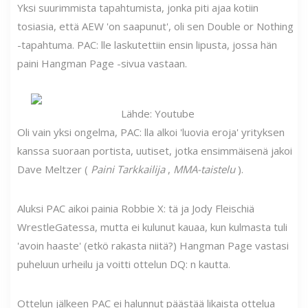
Yksi suurimmista tapahtumista, jonka piti ajaa kotiin
tosiasia, että AEW 'on saapunut', oli sen Double or Nothing
-tapahtuma. PAC: lle laskutettiin ensin lipusta, jossa hän
paini Hangman Page -sivua vastaan.
Lähde: Youtube
Oli vain yksi ongelma, PAC: lla alkoi 'luovia eroja' yrityksen
kanssa suoraan portista, uutiset, jotka ensimmäisenä jakoi
Dave Meltzer (
Paini Tarkkailija
,
MMA-taistelu
).
Aluksi PAC aikoi painia Robbie X: tä ja Jody Fleischiä
WrestleGatessa, mutta ei kulunut kauaa, kun kulmasta tuli
'avoin haaste' (etkö rakasta niitä?) Hangman Page vastasi
puheluun urheilu ja voitti ottelun DQ: n kautta.
Ottelun jälkeen PAC ei halunnut päästää likaista ottelua