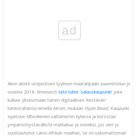
ad
Akon aloitti utopistisen tyylisen määränpään suunnittelun jo
vuonna 2018. Ilmeisesti
siitä tulee 'salauskaupunki'
joka
kulkee yksinomaan hänen digitaalisen 'kestävän'
käteisrahansa nimellä AKoin, mukaan
Hype Beast.
Kaupunki
sijaitsee Mbodienen valtameren kylässä ja korostaa
ympäristöystävällistä matkailua. Ja onneksi, jos olet jo
suuntautunut Länsi-Afrikan maahan, se on uskomattoman