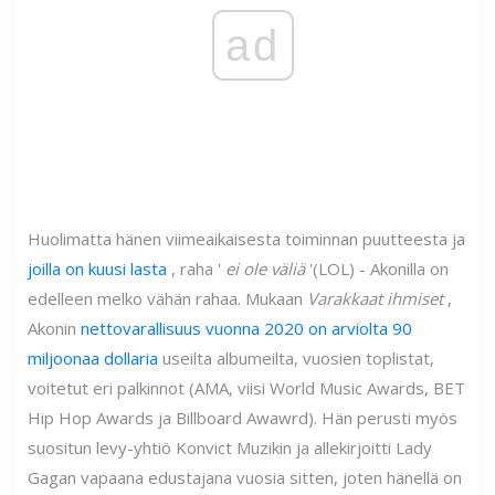
ad
Huolimatta hänen viimeaikaisesta toiminnan puutteesta ja
joilla on kuusi lasta
, raha '
ei ole väliä
'(LOL) - Akonilla on
edelleen melko vähän rahaa. Mukaan
Varakkaat ihmiset
,
Akonin
nettovarallisuus vuonna 2020 on arviolta 90
miljoonaa dollaria
useilta albumeilta, vuosien toplistat,
voitetut eri palkinnot (AMA, viisi Wоrld Мuѕіс Аwаrds, ВET
Нір Нор Аwаrds ja Віllbоаrd Awawrd). Hän perusti myös
suositun levy-yhtiö Konvict Muzikin ja allekirjoitti Lady
Gagan vapaana edustajana vuosia sitten, joten hänellä on