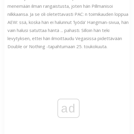
menemään ilman rangaistusta, joten hän Pillmanisoi
nilkkaansa. Ja se oli oletettavasti PAC: n toimikauden loppua
AEW: ssä, koska hän ei halunnut 'lyödä' Hangman-sivua, hän
vain halusi satuttaa häntä ... pahasti. Silloin hän teki
levytyksen, ettei hän ilmoittaudu Vegasissa pidettävään
Double or Nothing -tapahtumaan 25. toukokuuta.
ad