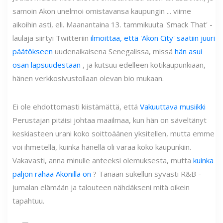
samoin Akon unelmoi omistavansa kaupungin ... viime
aikoihin asti, eli. Maanantaina 13. tammikuuta 'Smack That' -
laulaja siirtyi Twitteriin
ilmoittaa, että 'Akon City' saatiin juuri
päätökseen
uudenaikaisena Senegalissa, missä
hän asui
osan lapsuudestaan
, ja kutsuu edelleen kotikaupunkiaan,
hänen verkkosivustollaan olevan bio mukaan.
Ei ole ehdottomasti kiistämättä, että
Vakuuttava musiikki
Perustajan pitäisi johtaa maailmaa, kun hän on säveltänyt
keskiasteen urani koko soittoäänen yksitellen, mutta emme
voi ihmetellä, kuinka hänellä oli varaa koko kaupunkiin.
Vakavasti, anna minulle anteeksi olemuksesta, mutta
kuinka
paljon rahaa Akonilla on
? Tänään sukellun syvästi R&B -
jumalan elämään ja talouteen nähdäkseni mitä oikein
tapahtuu.