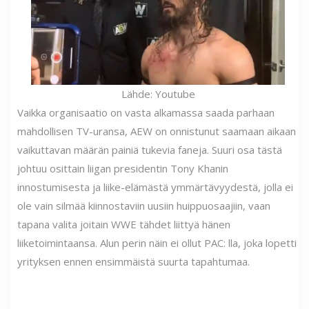
Lähde: Youtube
Vaikka organisaatio on vasta alkamassa saada parhaan
mahdollisen TV-uransa, AEW on onnistunut saamaan aikaan
vaikuttavan määrän painiä tukevia faneja. Suuri osa tästä
johtuu osittain liigan presidentin Tony Khanin
innostumisesta ja liike-elämästä ymmärtävyydestä, jolla ei
ole vain silmää kiinnostaviin uusiin huippuosaajiin, vaan
tapana valita joitain WWE tähdet liittyä hänen
liiketoimintaansa. Alun perin näin ei ollut PAC: lla, joka lopetti
yrityksen ennen ensimmäistä suurta tapahtumaa.