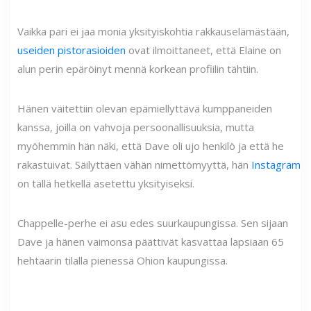
Vaikka pari ei jaa monia yksityiskohtia rakkauselämästään,
useiden pistorasioiden
ovat ilmoittaneet, että Elaine on
alun perin epäröinyt mennä korkean profiilin tähtiin.
Hänen väitettiin olevan epämiellyttävä kumppaneiden
kanssa, joilla on vahvoja persoonallisuuksia, mutta
myöhemmin hän näki, että Dave oli ujo henkilö ja että he
rakastuivat. Säilyttäen vähän nimettömyyttä, hän
Instagram
on tällä hetkellä asetettu yksityiseksi.
Chappelle-perhe ei asu edes suurkaupungissa. Sen sijaan
Dave ja hänen vaimonsa päättivät kasvattaa lapsiaan 65
hehtaarin tilalla pienessä Ohion kaupungissa.