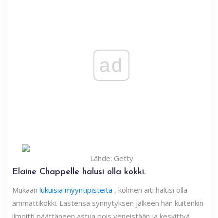
ad
Lähde: Getty
Elaine Chappelle halusi olla kokki.
Mukaan
lukuisia myyntipisteitä
, kolmen äiti halusi olla
ammattikokki. Lastensa synnytyksen jälkeen hän kuitenkin
ilmoitti päättäneen astua pois veneistään ja keskittyä