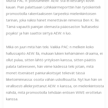
Mutta PAC: n 'poistuminen' AEW: sta ei kestänyt kovin
kauan. Pian palattuaan Lohikäärmeporttiin hän työskenteli
promootiolla rakentaakseen tarpeeksi mielenkiintoisen
tarinan, joka näkisi hänet menettävän nimensä Ben K.: lle.
Tämä vapautti painijan olemasta pääosaston 'kultaiseksi
pojaksi' ja hän saattoi siirtyä AEW: n luo.
Mikä on juuri mitä hän teki. Vaikka PAC: n melkein koko
hallussapito AEW: llä, mukaan lukien kehämäinen draama, ei
ollut pulaa, sitten lähtö yrityksen kanssa, sitten päätös
palata taiteeseen, hän viime kädessä teki jotain, mitä
monet itsenäiset painiurakoitsijat tekevät tässä
liiketoiminnassa: osoita vähän uskollisuutta. Nyt kun hän on
virallisesti allekirjoittanut AEW: n kanssa, on mielenkiintoista
nähdä, mitä promootiolla tehdään entisen WWE-erottelun
kanssa.