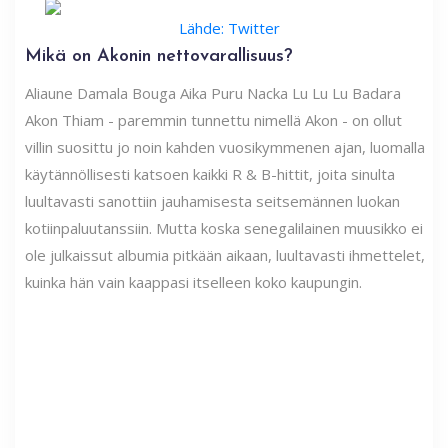
Lähde: Twitter
Mikä on Akonin nettovarallisuus?
Aliaune Damala Bouga Aika Puru Nacka Lu Lu Lu Badara
Akon Thiam - paremmin tunnettu nimellä Akon - on ollut
villin suosittu jo noin kahden vuosikymmenen ajan, luomalla
käytännöllisesti katsoen kaikki R & B-hittit, joita sinulta
luultavasti sanottiin jauhamisesta seitsemännen luokan
kotiinpaluutanssiin. Mutta koska senegalilainen muusikko ei
ole julkaissut albumia pitkään aikaan, luultavasti ihmettelet,
kuinka hän vain kaappasi itselleen koko kaupungin.