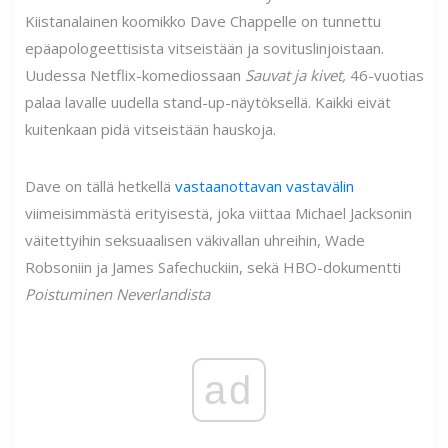
Kiistanalainen koomikko Dave Chappelle on tunnettu
epäapologeettisista vitseistään ja sovituslinjoistaan.
Uudessa Netflix-komediossaan
Sauvat ja kivet,
46-vuotias
palaa lavalle uudella stand-up-näytöksellä. Kaikki eivät
kuitenkaan pidä vitseistään hauskoja.
Dave on tällä hetkellä
vastaanottavan vastavälin
viimeisimmästä erityisestä, joka viittaa Michael Jacksonin
väitettyihin seksuaalisen väkivallan uhreihin, Wade
Robsoniin ja James Safechuckiin, sekä HBO-dokumentti
Poistuminen Neverlandista
ad