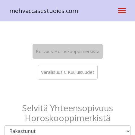
mehvaccasestudies.com
Korvaus Horoskooppimerkistä
Varallisuus C Kuuluisuudet
Selvitä Yhteensopivuus
Horoskooppimerkistä